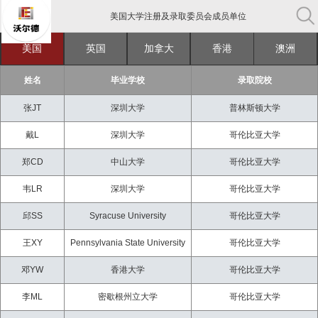
美国大学注册及录取委员会成员单位
中国教育部认证出国留学机构
美国
英国
加拿大
香港
澳洲
中国留学行业协会常务理事单位
姓名
毕业学校
录取院校
美国大学注册及录取委员会成员单位
张JT
深圳大学
普林斯顿大学
戴L
深圳大学
哥伦比亚大学
郑CD
中山大学
哥伦比亚大学
韦LR
深圳大学
哥伦比亚大学
邱SS
Syracuse University
哥伦比亚大学
王XY
Pennsylvania State University
哥伦比亚大学
邓YW
香港大学
哥伦比亚大学
李ML
密歇根州立大学
哥伦比亚大学