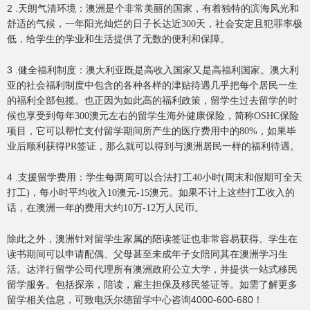
2 .
天朗气清环境：澳洲是个非常美丽的国家，有着独特的滨海风光和
舒适的气候，一年阳光灿烂的日子长达近
300
天，社会安定且犯罪率极
低，给学生的学业和生活提供了无数的便利和保障。
3 .
健全福利制度：澳大利亚既是高收入国家又是高福利国家。澳大利
亚的社会福利制度中包含的各种各样的津贴待遇几乎把每个居民一生
的福利全部包揽。也正因为如此高的福利政策，留学生过去留学的时
候也享受到每年
300
澳元左右的留学生海外健康保险，简称
OSHC
保险
项目，它可以帮忙支付留学期间所产生的医疗费用中的
80%
，如果毕
业后顺利获得
PR
签证，那么就可以得到与澳洲居民一样的福利待遇。
4 .
支援留学费用：学生每两周可以合法打工
40
小时
(
周末和假期可全天
打工
)
，每小时平均收入
10
澳元
-15
澳元。如果不计上这些打工收入的
话，在澳洲一年的费用大约
10
万
-12
万人民币。
除此之外，澳洲针对留学生家属的陪读签证也非常容易获得。学生在
读书期间可以申请配偶、父母甚至未成年子女陪同其在澳洲学习生
活。达洋行留学公司代理所有澳洲政府公立大学，并提供一站式移民
留学服务。包括探亲，陪读，雇主担保及移民签证等。如需了解更多
留学相关信息，可致电沃尔德留学中心咨询4000-600-680！