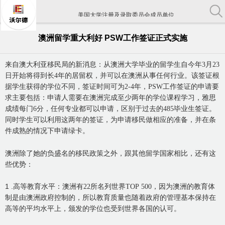
美国大学注册及录取委员会成员单位
中国教育部认证出国留学机构
澳洲留学重大利好 PSW工作签证正式实施
中国留学行业协会常务理事单位
来自澳大利亚移民局的新消息：从澳洲大学毕业的留学生自今年
3
月
23
美国大学注册及录取委员会成员单位
日开始将得到长
4
年的居留权，并可以在澳洲从事任何行业。该签证根
据学生获得的学位不同，签证时间可为
2-4
年，
PSW
工作签证的申请要
求主要包括：申请人需要在澳洲完成至少两年的学位课程学习，雅思
成绩每门
6
分，任何专业都可以申请，区别于过去的
485
毕业生签证。
同时学生可以利用这两年的签证，为申请移民做相应的准备，并在条
件成熟的情况下申请绿卡。
澳洲除了她的负盛名的移民政策之外，跟其他留学国家相比，还有这
些优势：
1 .
高等教育水平：澳洲有
22
所名列世界
TOP 500
，因为澳洲的教育体
制是由澳洲政府控制的，所以教育质量也随着政府的管理基本保持在
高等的平均水平上，颁发的学位也受到世界各国的认可。