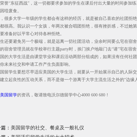
荣誉“东征西战”，这一切都要求参加的学生在课后付出大量的时间参加
因噎废食。
，很多大学一年级的学生都会有这样的经历，就是被自己喜欢的社团拒绝
都很高。我认识一个女孩，年两次被合唱团拒绝，很有挫折感，不过她第
要准备好以平常心对待各种拒绝。
生还要避免另一个极端，就是远离一切社团活动，业余时间要么宅在宿舍
的宿舍管理员就在学校举行主题party时，挨门挨户地敲门去“请”宅在宿
国的大学生活是由课堂学业和课后活动两部分组成的，如果没有任何社团
你未来社交和申请工作产生负面影响。
国留学生要想尽早适应美国的大学生活，就要从一开始展示自己的人际交
建立起良性的互动关系，而不是做一个游离于大学主流生活之外的“边缘人
美国留学
的资讯，敬请致电沃尔德留学中心4000 600 680！
一篇：
美国留学的社交、餐桌及一般礼仪