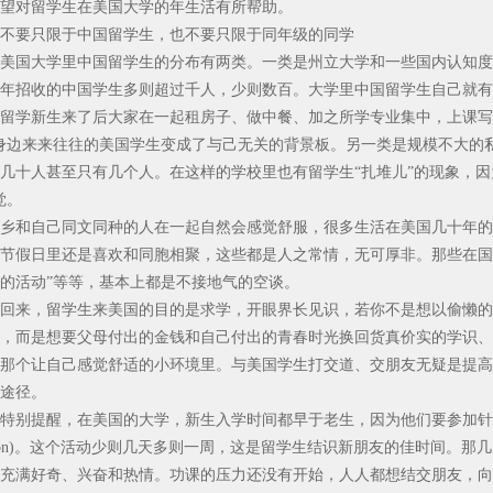
望对留学生在美国大学的年生活有所帮助。
不要只限于中国留学生，也不要只限于同年级的同学
美国大学里中国留学生的分布有两类。一类是州立大学和一些国内认知度
年招收的中国学生多则超过千人，少则数百。大学里中国留学生自己就有
留学新生来了后大家在一起租房子、做中餐、加之所学专业集中，上课写
身边来来往往的美国学生变成了与己无关的背景板。另一类是规模不大的
几十人甚至只有几个人。在这样的学校里也有留学生“扎堆儿”的现象，因
觉。
乡和自己同文同种的人在一起自然会感觉舒服，很多生活在美国几十年的
节假日里还是喜欢和同胞相聚，这些都是人之常情，无可厚非。那些在国
的活动”等等，基本上都是不接地气的空谈。
回来，留学生来美国的目的是求学，开眼界长见识，若你不是想以偷懒的
，而是想要父母付出的金钱和自己付出的青春时光换回货真价实的学识、
那个让自己感觉舒适的小环境里。与美国学生打交道、交朋友无疑是提高
途径。
特别提醒，在美国的大学，新生入学时间都早于老生，因为他们要参加针对新生的“
ntation)。这个活动少则几天多则一周，这是留学生结识新朋友的佳时间
充满好奇、兴奋和热情。功课的压力还没有开始，人人都想结交朋友，向