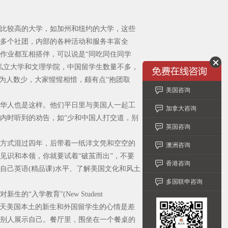
比较高的大学，如加州和纽约的大学，这些
多个社团，内部的各种活动和服务丰富全
作业都互相搭伴，可以说是“同吃同住同学
私立大学和文理学院，中国留学生数量不多，
为人数少，大家惺惺相惜，颇有点“抱团取
美国咨询
华人也是这样。他们平日里与美国人一起工
加拿大咨询
内时听到的劝告，如“少和中国人打交道，别
英国咨询
方式混过四年，后带着一纸洋文凭和空空的
澳洲咨询
见识和本领，你就要试着“破茧而出”，不要
香港咨询
自己英语(精品课)水平、了解美国文化和风土
多国联申咨询
入学教育”(New Student
。那几天美国本土的新生和外国留学生的心情是差
别人展示自己。餐厅里，围坐在一个餐桌的