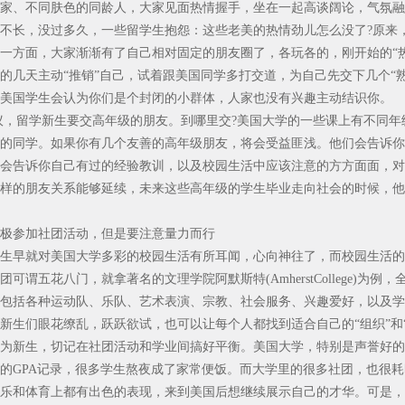
家、不同肤色的同龄人，大家见面热情握手，坐在一起高谈阔论，气氛融
不长，没过多久，一些留学生抱怨：这些老美的热情劲儿怎么没了?原来
一方面，大家渐渐有了自己相对固定的朋友圈了，各玩各的，刚开始的“
的几天主动“推销”自己，试着跟美国同学多打交道，为自己先交下几个“
美国学生会认为你们是个封闭的小群体，人家也没有兴趣主动结识你。
议，留学新生要交高年级的朋友。到哪里交?美国大学的一些课上有不同
的同学。如果你有几个友善的高年级朋友，将会受益匪浅。他们会告诉你
会告诉你自己有过的经验教训，以及校园生活中应该注意的方方面面，对
样的朋友关系能够延续，未来这些高年级的学生毕业走向社会的时候，他
极参加社团活动，但是要注意量力而行
生早就对美国大学多彩的校园生活有所耳闻，心向神往了，而校园生活的
团可谓五花八门，就拿著名的文理学院阿默斯特(AmherstCollege)为例，
包括各种运动队、乐队、艺术表演、宗教、社会服务、兴趣爱好，以及学
新生们眼花缭乱，跃跃欲试，也可以让每个人都找到适合自己的“组织”和“
为新生，切记在社团活动和学业间搞好平衡。美国大学，特别是声誉好的
的GPA记录，很多学生熬夜成了家常便饭。而大学里的很多社团，也很
乐和体育上都有出色的表现，来到美国后想继续展示自己的才华。可是，