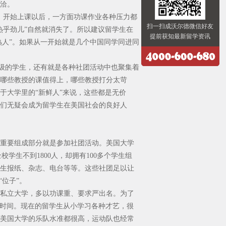
洽。
，开始上课以后，一方面功课作业各种压力都
扫一扫成沃尔德微信好友
热乎劲儿”自然就消失了。所以建议留学生在
提前获知最新留学资讯
熟人”。如果从一开始就是几个中国同学同进同
年级的学生，还有就是各种社团活动中也聚集着
哪些教授的课值得上，哪些教授打分太苛
于大学里的“新鲜人”来说，这些都是无价
们无疑会成为留学生在美国社会的良好人
重要组成部分就是参加社团活动。美国大学
全校学生不到1800人，却拥有100多个学生组
生报纸、杂志、电台等等。这些社团足以让
位子”。
私立大学，多以功课重、要求严出名。为了
耗时间。现在的留学生从小学习各种才艺，很
美国大学的乐队水准都很高，运动队也经常