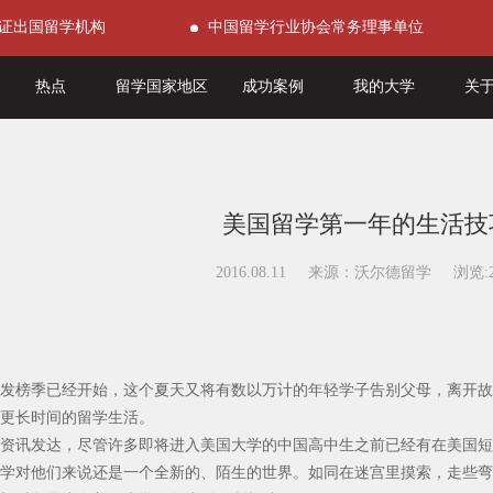
证出国留学机构
中国留学行业协会常务理事单位
热点
留学国家地区
成功案例
我的大学
关
美国留学第一年的生活技
2016.08.11 来源：沃尔德留学 浏览:2
发榜季已经开始，这个夏天又将有数以万计的年轻学子告别父母，离开故
更长时间的留学生活。
资讯发达，尽管许多即将进入美国大学的中国高中生之前已经有在美国短
学对他们来说还是一个全新的、陌生的世界。如同在迷宫里摸索，走些弯