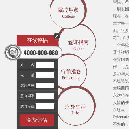
些提示希
，朋友圈
院校热点
College
现在，在
大学每一
面。很多
习”，而
签证指南
一个年级
Guide
暖”的感
在异国他
姓 名
作，可是
行前准备
参加华人
电 话
Preparation
不过话说
就读学校
大脑回国
永远待在
意向国家
人情的佳
海外生活
意向专业
在这里，
Life
Orie
免费评估
不多的，