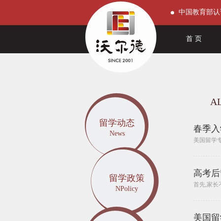
中国教育部认
首 页
A
留学动态
春季入
News
美国留学
高考后
留学政策
首先,家长
NPolicy
美国留