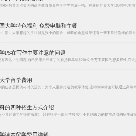
国际教育水准美国的高等教育质量在全世界首屈一指。在新的世界大学100强中,美国大
美国大学特色福利 免费电脑和午餐
学生活，大家想起的往往就是狭小的宿舍、难吃的食堂饭菜还有一些不算特别棒的派对。
学PS在写作中要注意的问题
有表达上的问题,自己要用自己拿手的有把握单词和句式,千万不要因为想多样性,而去多
大学留学费用
学的任务是提供与时俱进的、为个人量身打造的教学体验,这种教学体验可以通过高学术标
科的四种招生方式介绍
 action (不具约束力的提前录取)：只有很少一部分学校实行不具约束力的提前录取的招生政策
学读本留学费用详解