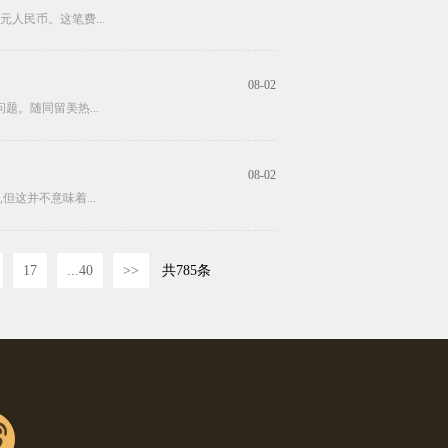
人民币。这笔费...
08-02
。随同留美热...
08-02
这并不意味着...
17
...40
>>
共785条