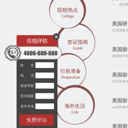
一、读书预
院校热点
College
美国研
在美国留学
签证指南
Guide
美国留
美国留学
姓 名
行前准备
美国留
电 话
Preparation
学生和家长
就读学校
意向国家
美国留
海外生活
意向专业
sat写作备
Life
免费评估
美国留