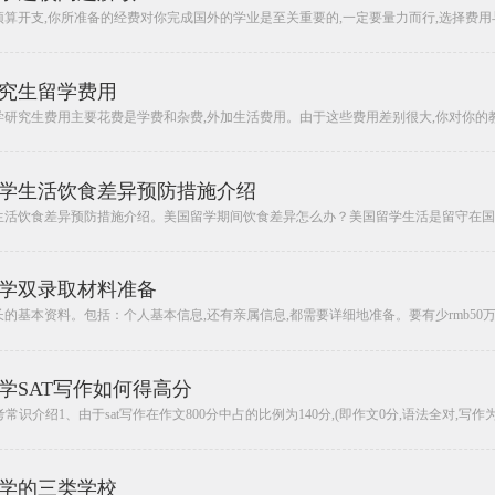
算开支,你所准备的经费对你完成国外的学业是至关重要的,一定要量力而行,选择费用与
究生留学费用
研究生费用主要花费是学费和杂费,外加生活费用。由于这些费用差别很大,你对你的教育
学生活饮食差异预防措施介绍
生活饮食差异预防措施介绍。美国留学期间饮食差异怎么办？美国留学生活是留守在国内
学双录取材料准备
的基本资料。包括：个人基本信息,还有亲属信息,都需要详细地准备。要有少rmb50万元
学SAT写作如何得高分
考常识介绍1、由于sat写作在作文800分中占的比例为140分,(即作文0分,语法全对,写作为66
学的三类学校