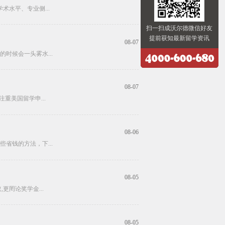
水平、专业侧...
扫一扫成沃尔德微信好友
提前获知最新留学资讯
08-07
时候会一头雾水...
08-07
重美国留学申...
08-06
省钱的方法，下...
08-05
更罔论奖学金...
08-05