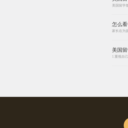
美国留学签
怎么看
家长在为孩
美国留
1.重视自