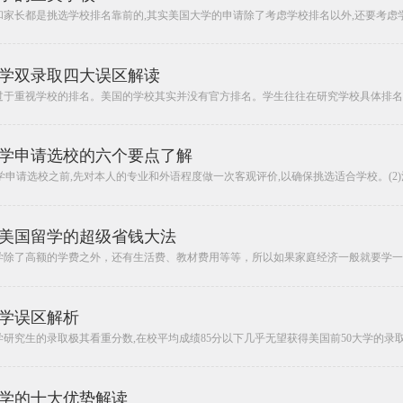
家长都是挑选学校排名靠前的,其实美国大学的申请除了考虑学校排名以外,还要考虑学术
学双录取四大误区解读
过于重视学校的排名。美国的学校其实并没有官方排名。学生往往在研究学校具体排名的
学申请选校的六个要点了解
留学申请选校之前,先对本人的专业和外语程度做一次客观评价,以确保挑选适合学校。(2)注
美国留学的超级省钱大法
学除了高额的学费之外，还有生活费、教材费用等等，所以如果家庭经济一般就要学一些
学误区解析
大学研究生的录取极其看重分数,在校平均成绩85分以下几乎无望获得美国前50大学的录取,
学的十大优势解读