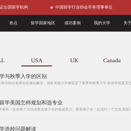
证出国留学机构
中国留学行业协会常务理事单位
热点
留学国家地区
成功案例
我的大学
关
LL
USA
UK
Canada
学与秋季入学的区别
专家马怡尔老师在此做出解答。很多美国大学都设置了春季和秋季入学,有些学校甚至还设
留学美国怎样规划和选专业
不要有一定在两个月内就要送孩子走的焦躁意识。要和孩子在一起进行一个交流,和孩子达
学选校问题解读