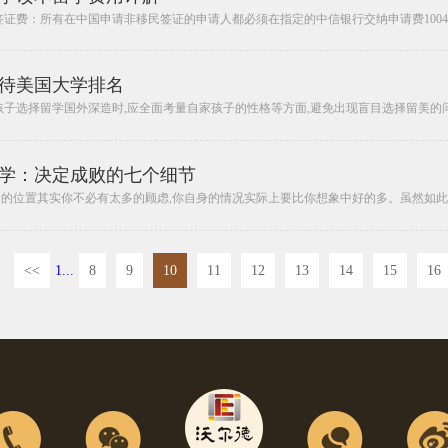
证费：所有在中国申请非移民签证的申请人都必须在指定的中信银行交纳申请费1004元
待美国大学排名
子选择留学国外深造时,应全面考量自家孩子的性格等方面,避免出现盲目选择留美的问题
学：决定成败的七个细节
己的位置其实你不必有太多的顾虑,你自身的情况实际上要比你想象中好的多。虽然如此,但
<<
1...
8
9
10
11
12
13
14
15
16